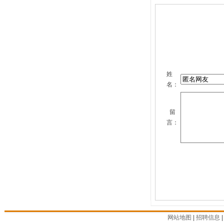
姓
名：
留
言：
网站地图
|
招聘信息