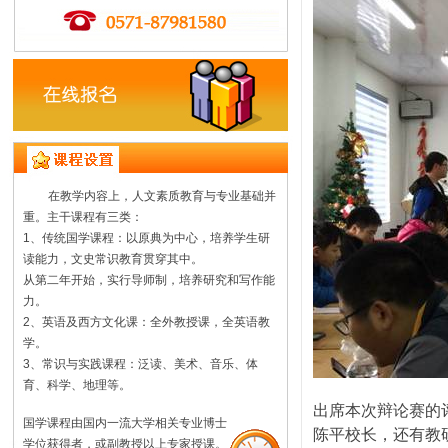
在教学内容上，人文素质教育与专业基础并
重。主干课程有三类：
1、传统国学课程：以原典为中心，培养学生研
读能力，文史常识教育贯穿其中。
从第二年开始，实行导师制，培养研究和写作能
力。
2、英语及西方文化课：全外教授课，全英语教
学。
3、常识与实践课程：泛读、美术、音乐、体
育、科学、地理等。
出席本次辩论赛的
国学课程由国内一流大学相关专业博士
陈平校长，还有教
学位获得者，或副教授以上专家授课。