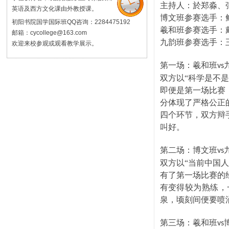
主持人：於郑淼、
英语及西方文化课由外教授课。
博文班参赛选手：
初阳书院国学国际班QQ咨询：2284475192
羲和班参赛选手：
邮箱：cycollege@163.com
九韵班参赛选手：
欢迎来校参观或观看教学展示。
第一场：羲和班
vs
双方以“科学是不
即便是第一场比赛
分体现了严格公正
四个环节，双方辩
叫好。
第二场：博文班
vs
双方以“当前中国
有了第一场比赛的
有变得较为熟练，
泉，顷刻间便要喷
第三场：羲和班
vs