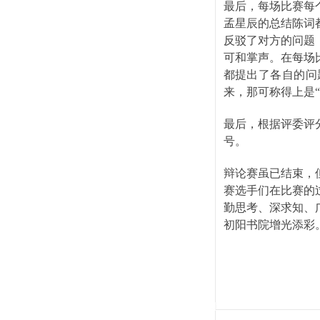
最后，每场比赛每
孟星辰的总结陈词
反驳了对方的问题
可和掌声。在每场
都提出了各自的问
来，那可称得上是
最后，根据评委评
号。
辩论赛虽已结束，
赛选手们在比赛的
勤思考、深求知、
初阳书院增光添彩