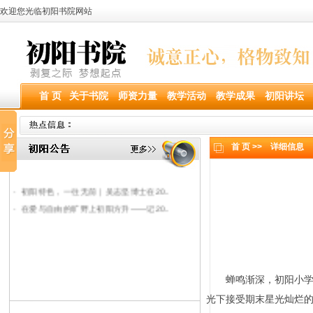
欢迎您光临初阳书院网站
·
乘夏之风，共赴新程 | “内观·沉淀..
首 页
关于书院
师资力量
教学活动
教学成果
初阳讲坛
·
少年何惧路千重，志在凌云第一峰︱初阳..
·
做能量满满的教育工作者︱初阳学校期末..
·
青春的旋律，梦想的舞台——记初阳书院..
首 页 >>
详细信息
·
初阳蒙氏小学——中国的巴学园
·
初阳学校•中学部｜爱与自..
·
初阳特色，一往无前｜吴志坚博士在20..
·
在爱与自由的旷野上初阳方升——记20..
蝉鸣渐深，初阳小
光下接受期末星光灿烂