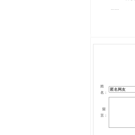
……
姓
名：
留
言：