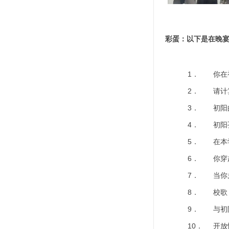
彩蛋：以下是在晚
1． 你在
2． 请计
3． 初阳
4． 初阳
5． 在本
6． 你穿
7． 当你
8． 校歌
9． 与初
10． 开放