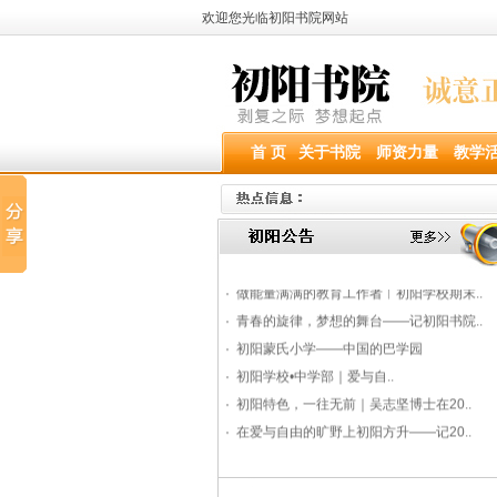
欢迎您光临初阳书院网站
首 页
关于书院
师资力量
教学
·
乘夏之风，共赴新程 | “内观·沉淀..
·
少年何惧路千重，志在凌云第一峰︱初阳..
·
做能量满满的教育工作者︱初阳学校期末..
·
青春的旋律，梦想的舞台——记初阳书院..
·
初阳蒙氏小学——中国的巴学园
·
初阳学校•中学部｜爱与自..
·
初阳特色，一往无前｜吴志坚博士在20..
·
在爱与自由的旷野上初阳方升——记20..