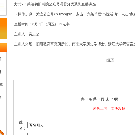
方式2：关注初阳书院公众号观看分类系列直播讲座
（操作步骤：关注公众号chuyangsy -- 点击下方菜单栏“书院活动”-- 点击“
直播时间：8月7日（周五）19点半
主讲人：吴志坚
主讲人介绍：初阳教育研究所所长、南京大学历史学博士、浙江大学汉语言
并
[
返回
]
研
能
教
共 0 条 共 0 页 现 0/0页
绿色上网，文明发帖！
姓
名：