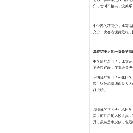
遗憾。弃赛不是我们的选
实，暂时不拔尖，没关系
中学部的菡同学，比赛这
充分、决赛表现得最稳，
决赛结束后她一直是笑着
中学部的煊同学，比赛完
英语课代表，在本班是拔
启明班的郭同学和张同学
容。这波感情牌也是大大
好成绩。
晨曦班的祺同学和承同学
深，而且用词比较古典，
秀，虽然是半脱稿，也最