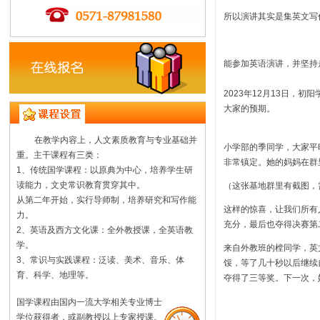
所以演讲其实是集英文写
能参加英语演讲，并坚持
2023
年
12
月
13
日，初阳
大家的预期。
在教学内容上，人文素质教育与专业基础并
小学部的季同学，大家平
重。主干课程有三类：
非常镇定。她的妈妈在群
1、传统国学课程：以原典为中心，培养学生研
读能力，文史常识教育贯穿其中。
（这张基地群里有截图，
从第二年开始，实行导师制，培养研究和写作能
这样的惊喜，让我们所有
力。
充分，最后也夺得决赛第
2、英语及西方文化课：全外教授课，全英语教
学。
来自外教班的樘同学，英
3、常识与实践课程：泛读、美术、音乐、体
馁，等了几十秒以后继续
育、科学、地理等。
夺得了三等奖。下一次，
国学课程由国内一流大学相关专业博士
学位获得者，或副教授以上专家授课。