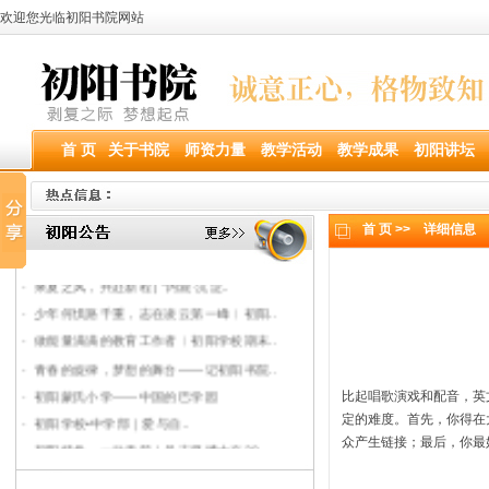
欢迎您光临初阳书院网站
首 页
关于书院
师资力量
教学活动
教学成果
初阳讲坛
首 页 >>
详细信息
·
乘夏之风，共赴新程 | “内观·沉淀..
·
少年何惧路千重，志在凌云第一峰︱初阳..
·
做能量满满的教育工作者︱初阳学校期末..
·
青春的旋律，梦想的舞台——记初阳书院..
·
初阳蒙氏小学——中国的巴学园
比起唱歌演戏和配音，英
·
初阳学校•中学部｜爱与自..
定的难度。首先，你得在
众产生链接；最后，你最
·
初阳特色，一往无前｜吴志坚博士在20..
·
在爱与自由的旷野上初阳方升——记20..