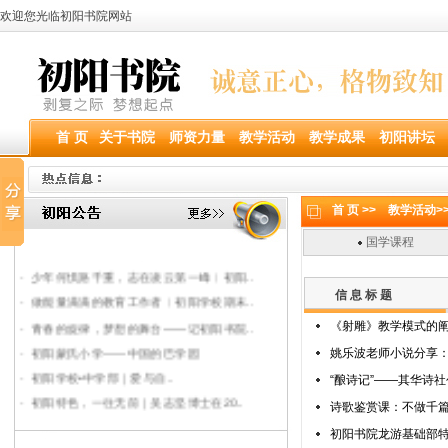
欢迎您光临初阳书院网站
首 页
关于书院
师资力量
教学活动
教学成果
初阳讲坛
首 页 >>
教学活动>
国学课程
·
乘夏之风，共赴新程 | “内观·沉淀..
·
少年何惧路千重，志在凌云第一峰︱初阳..
信 息 标 题
·
做能量满满的教育工作者︱初阳学校期末..
·
青春的旋律，梦想的舞台——记初阳书院..
《射雕》教学模式的阐
·
初阳蒙氏小学——中国的巴学园
姚乐波老师小说分享
·
初阳学校•中学部｜爱与自..
“酿诗记”——其华诗
·
初阳特色，一往无前｜吴志坚博士在20..
诗歌鉴赏课：不做千
·
在爱与自由的旷野上初阳方升——记20..
初阳书院龙游基础部