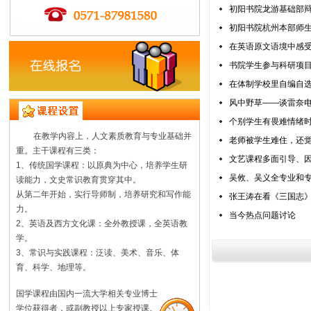
初阳书院龙游基础部
初阳书院杭州本部师
在英语原文语境中感
书院学生参与科研项
在体制学校里自编自
风中野草——谈雷奈
个别学生有畏难情绪时
在教学内容上，人文素质教育与专业基础并
老师被学生难住，还
重。主干课程有三类：
文艺课程多面引导、
1、传统国学课程：以原典为中心，培养学生研
吴攸、吴义全专业和
读能力，文史常识教育贯穿其中。
从第二年开始，实行导师制，培养研究和写作能
张王涛在看《三国志
力。
当今热点问题讨论
2、英语及西方文化课：全外教授课，全英语教
学。
3、常识与实践课程：泛读、美术、音乐、体
育、科学、地理等。
国学课程由国内一流大学相关专业博士
学位获得者，或副教授以上专家授课。